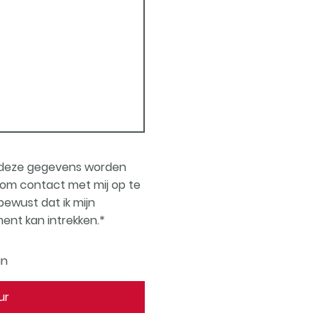
t deze gegevens worden
om contact met mij op te
ewust dat ik mijn
nt kan intrekken.
*
an
ur